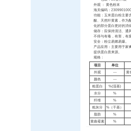
外观 ： 黄色粉末
海关编码：230990100
功能：玉米蛋白粉主要
酸、天然叶黄素，作为
化的部分蛋白更好的消
储存：应保持清洁、通
不得与有毒，有害，有
安全：粉尘易燃易爆。
产品应用：主要用于家
提供蛋白质来源。
规格：
项目
单位
外观
---
黄
颜色
---
粗蛋白
%(湿基)
水分
%
纤维
%
粗灰分
%（干基）
脂肪
%
黄曲霉素
%